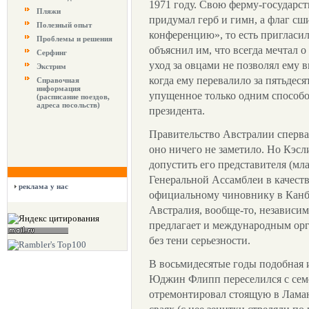
1971 году. Свою ферму-государст
Пляжи
придумал герб и гимн, а флаг сши
Полезный опыт
конференцию», то есть пригласи
Проблемы и решения
объяснил им, что всегда мечтал о
Серфинг
уход за овцами не позволял ему в
Экстрим
когда ему перевалило за пятьдеся
Справочная
информация
упущенное только одним способо
(расписание поездов,
адреса посольств)
президента.
Правительство Австралии сперва 
оно ничего не заметило. Но Кэс
допустить его представителя (мл
Генеральной Ассамблеи в качест
реклама у нас
официальному чиновнику в Канбе
Австралия, вообще-то, независи
предлагает и международным орг
без тени серьезности.
В восьмидесятые годы подобная 
Юджин Флипп переселился с семе
отремонтировал стоящую в Ламан