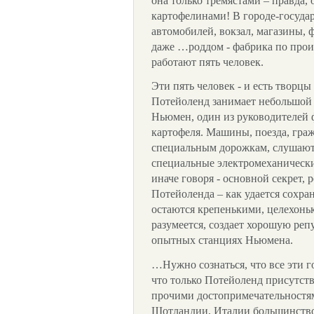
она только тремястами – правда,
картофелинами! В городе-государ
автомобилей, вокзал, магазины, 
даже …роддом - фабрика по прои
работают пять человек.
Эти пять человек - и есть творц
Потейоленд занимает небольшой 
Ньюмен, один из руководителей
картофеля. Машины, поезда, гра
специальным дорожкам, слушают
специальные электромеханические
иначе говоря - основной секрет,
Потейоленда – как удается сохра
остаются крепенькими, целехоньки
разумеется, создает хорошую ре
опытных станциях Ньюмена.
…Нужно сознаться, что все эти г
что только Потейоленд присутств
прочими достопримечательностя
Шотландии, Италии большинство 