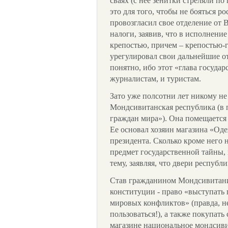
сваях (с нее зенитки стреляли по
это для того, чтобы не бояться р
провозгласил свое отделение от 
налоги, заявив, что в исполнени
крепостью, причем – крепостью-
урегулировал свои дальнейшие о
понятно, ибо этот «глава государс
журналистам, и туристам.
Зато уже полсотни лет никому не
Мондсивитанская республика (в п
граждан мира»). Она помещается 
Ее основал хозяин магазина «Од
президента. Сколько кроме него 
предмет государственной тайны, 
тему, заявляя, что двери республ
Став гражданином Мондсивитании
конституции - право «выступать
мировых конфликтов» (правда, не
пользоваться!), а также покупат
магазине национальное мондсиви