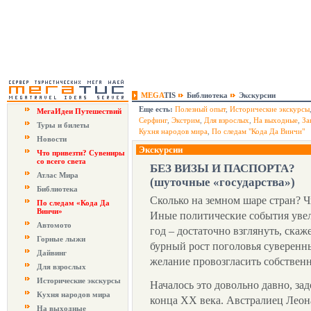
MEGA
TIS
Библиотека
Экскурсии
Еще есть:
Полезный опыт
,
Исторические экскурсы
МегаИдеи Путешествий
Серфинг
,
Экстрим
,
Для взрослых
,
На выходные
,
За
Туры и билеты
Кухня народов мира
,
По следам "Кода Да Винчи"
Новости
Экскурсии
Что привезти? Сувениры
со всего света
БЕЗ ВИЗЫ И ПАСПОРТА?
Атлас Мира
(шуточные «государства»)
Библиотека
Сколько на земном шаре стран? Ч
По следам «Кода Да
Винчи»
Иные политические события увел
Автомото
год – достаточно взглянуть, скаж
Горные лыжи
бурный рост поголовья суверенн
Дайвинг
желание провозгласить собствен
Для взрослых
Исторические экскурсы
Началось это довольно давно, за
Кухня народов мира
конца ХХ века. Австралиец Леон
На выходные