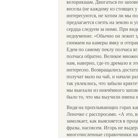
велорикшам. Двигаться по запов
веселы (не каждому из стоящих у
интересуются, не хотим ли мы по
предлагается слезть на землю и у
сердца следуем за ними. При вид
недоумение. «Обычно он лежит зд
снимаем на камеры ямку и отправ
Едем по самому пеклу полчаса в
полчаса обратно. Великое множе
нам, наверно, где-то дремало в э
интересно. Возвращались достато
получат мало на чай, и начали р
так увлеклись, что забыли кряхтет
мы выехали из никчёмного запо
было то, что мы выучили имена 
Видя на проплывающих горах как
Леночке с расспросами. «А это, в
замолкает, как выясняется в про
фразы, насовсем. Игорь не выдер
многочисленные справочники на 