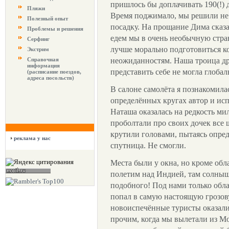
пришлось бы доплачивать 190(!) 
Пляжи
Время поджимало, мы решили не 
Полезный опыт
посадку. На прощание Дима сказа
Проблемы и решения
едем мы в очень необычную страну
Серфинг
лучше морально подготовиться к
Экстрим
Справочная
неожиданностям. Наша троица др
информация
представить себе не могла глобал
(расписание поездов,
адреса посольств)
В салоне самолёта я познакомила
определённых кругах автор и исп
Наташа оказалась на редкость м
проболтали про своих дочек все 
крутили головами, пытаясь опред
реклама у нас
спутница. Не смогли.
Места были у окна, но кроме обл
полетим над Индией, там солнышк
подобного! Под нами только обла
попал в самую настоящую грозову
новоиспечённые туристы оказал
прочим, когда мы вылетали из Мо