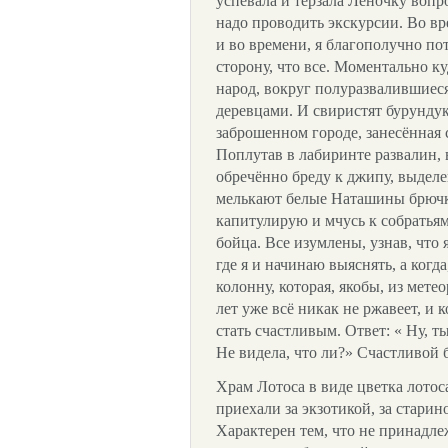
успевала и терзала Леночку вопр
надо проводить экскурсии. Во вр
и во времени, я благополучно пот
сторону, что все. Моментально к
народ, вокруг полуразвалившиес
деревцами. И свиристят бурундук
заброшенном городе, занесённая 
Поплутав в лабиринте развалин,
обречённо бреду к джипу, выделе
мелькают белые Наташины брючки
капитулирую и мчусь к собратьям
бойца. Все изумлены, узнав, что 
где я и начинаю выяснять, а когд
колонну, которая, якобы, из мете
лет уже всё никак не ржавеет, и
стать счастливым. Ответ: « Ну, т
Не видела, что ли?» Счастливой 
Храм Лотоса в виде цветка лотос
приехали за экзотикой, за старин
Характерен тем, что не принадле