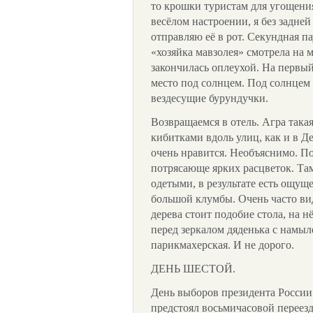
то крошки туристам для угощени
весёлом настроении, я без задней
отправляю её в рот. Секундная па
«хозяйка мавзолея» смотрела на
закончилась оплеухой. На первый
место под солнцем. Под солнцем 
вездесущие бурундучки.
Возвращаемся в отель. Агра така
кибитками вдоль улиц, как и в Д
очень нравится. Необъяснимо. П
потрясающе ярких расцветок. Та
одетыми, в результате есть ощущ
большой клумбы. Очень часто ви
дерева стоит подобие стола, на н
перед зеркалом дяденька с намы
парикмахерская. И не дорого.
ДЕНЬ ШЕСТОЙ.
День выборов президента России 
предстоял восьмичасовой переезд