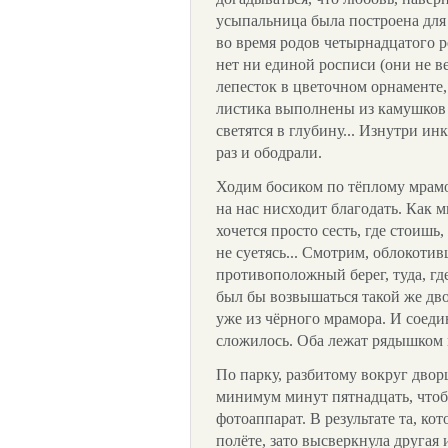
усыпальница была построена дл
во время родов четырнадцатого 
нет ни единой росписи (они не в
лепесток в цветочном орнаменте,
листика выполнены из камушков 
светятся в глубину... Изнутри ин
раз и ободрали.
Ходим босиком по тёплому мрамо
на нас нисходит благодать. Как м
хочется просто сесть, где стоишь,
не суетясь... Смотрим, облокотив
противоположный берег, туда, гд
был бы возвышаться такой же дво
уже из чёрного мрамора. И соеди
сложилось. Оба лежат рядышком 
По парку, разбитому вокруг двор
минимум минут пятнадцать, чтоб
фотоаппарат. В результате та, ко
полёте, зато высверкнула другая 