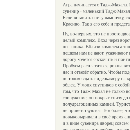
Агра начинается с Тадж-Махала. 
сувенир - маленький Тадж-Махал 
Если вставить снизу лампочку, с
Красиво. Так я его себе и предста
Ну, во-первых, это не просто дво
целый комплекс. Вход через воро
песчаника. Вблизи комплекса тол
пешком нам не дают, усаживают
дорогу хочется соскочить и пойт
Пробуем расплатиться, рикша воз
нас и отвезёт обратно. Чтобы по
не только сдать видеокамеру на 
обыск. У моих спутников с собой 
том, что Тадж-Махал не только в
сооружение, он покрыт снизу до
полудрагоценных камней. Тури
не приветствуются. Тем более, ч
повыковыривали в своё время анг
и в виде сувенира дворец совсе
догадываться, что любовь, наверн