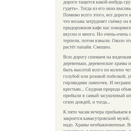
дороги тащится какой-нибудь гру
гудеть». Тогда из его окна высов
Помимо всего этого, все дороги
что весьма затрудняет съёмку на 
придорожном кафе нас покормили
вкусно и много. Но очень-очень
терпели, потом взвыли. Около эт
растёт папайя. Смешно.
Всю дорогу снимаем на видеока
деревеньки, деревенские храмы 
быть высотой всего по колено чел
голубой или розовой побелкой, 
гирляндами лампочек. И несрав
крестьян... Скудная природа объя
прибыли в самый засушливый шта
сезон дождей, и тогда...
К пяти часам вечера прибываем в
закроется камасутровский музей, 
надо. Храмы необыкновенные. Вс