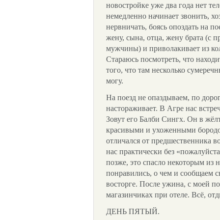
новостройке уже два года нет тел
немедленно начинает звонить, хо
нервничать, боясь опоздать на п
жену, сына, отца, жену брата (с 
мужчины) и приволакивает из ко
Стараюсь посмотреть, что находи
того, что там несколько сумереч
могу.
На поезд не опаздываем, по дорог
настораживает. В Агре нас встре
Зовут его Балби Сингх. Он в жёлт
красивыми и ухоженными бородо
отличался от предшественника во
нас практически без «пожалуйста,
позже, это спасло некоторым из 
понравились, о чем и сообщаем 
восторге. После ужина, с моей п
магазинчиках при отеле. Всё, от
ДЕНЬ ПЯТЫЙ.