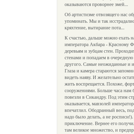
оказываются проворнее змей...
Об артистизме отвозящего нас об
упоминать. Мы и так исстрадалис
кряхтение, вытирание пота...
К счастью, дальше можно ехать 
императора Акбара - Красному Ф
деревьям и зубцам стен. Прохо
стенами и попадаем в очередную 
другого. Самые неожиданные и 
Глаза и камера стараются запомни
видеть наяву. И желательно остать
жить воспрещается. Похоже, фо
сооружениями. Больше часа нам б
повезли в Сикандру. Под этим с
оказывается, мавзолей император
впечатлил. Ободранный весь, п
надо было делать, а не росписи!
приключение. Вернее его получи
там великое множество, и предп