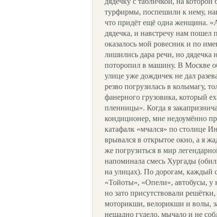
дядечку с табличкой, на которой
турфирмы, поспешили к нему, на
что придёт ещё одна женщина. «А 
дядечка, и навстречу нам пошел
оказалось мой ровесник и по им
лишились дара речи, но дядечка н
поторопил в машину. В Москве о
улице уже дождичек не дал разева
резво погрузилась в колымагу, т
фанерного грузовика, который ех
пленницы». Когда я закапризнича
кондиционер, мне недоумённо пр
катафалк «мчался» по столице И
врывался в открытое окно, а я жа
же погрузиться в мир легендарно
напоминала смесь Хургады (обил
на улицах). По дорогам, каждый 
«Тойоты», «Опели», автобусы, у 
но зато присутствовали решётки
моторикши, велорикши и волы, з
нещадно гудело, мычало и не со