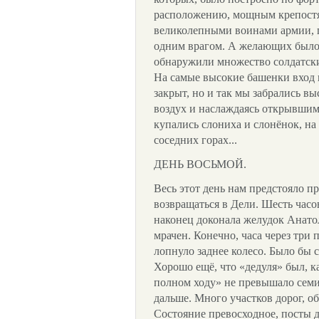
расположению, мощным крепостя
великолепными воинами армии, г
одним врагом. А желающих было 
обнаружили множество солдатски
На самые высокие башенки вход 
закрыт, но и так мы забрались в
воздух и наслаждаясь открывшими
купались слониха и слонёнок, на 
соседних горах...
ДЕНЬ ВОСЬМОЙ.
Весь этот день нам предстояло пр
возвращаться в Дели. Шесть часо
наконец доконала желудок Анатол
мрачен. Конечно, часа через три 
лопнуло заднее колесо. Было бы с
Хорошо ещё, что «дедуля» был, ка
полном ходу» не превышало семи
дальше. Много участков дорог, 
Состояние превосходное, посты 