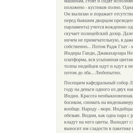
машинам, стоят и сидят исполн
положено - кустиков полно. Одна
Он вылизан и поражает отсутств
перед бывшим дворцом президент
парламента) учится вождению од
скучает полицейский дозор. Дал
ничем не примечательную, я даже 
собственно... Потом Радж Гхат -
Индиры Ганди, Джавахарлара Нер
платформа, вся усыпанная цветам
толпы индийцев идут и идут к ней
потом до лба... Любопытно.
Посещаем кафедральный собор Л
году на деньги одного из двух н
Индии. Красота необыкновенная.
босиком, снимать на видеокамеру
вообще. Народу - море. Индийцы.
обезьян. Видим, как одна пара с 
кладут на него цветы. Выходит сл
выносит им сладости в пакетике 