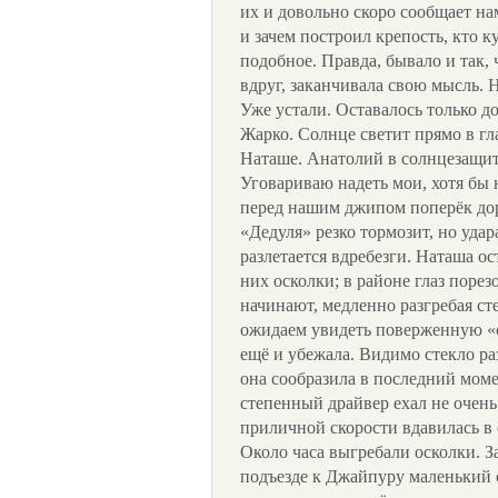
их и довольно скоро сообщает нам
и зачем построил крепость, кто 
подобное. Правда, бывало и так,
вдруг, заканчивала свою мысль. 
Уже устали. Оставалось только до
Жарко. Солнце светит прямо в г
Наташе. Анатолий в солнцезащит
Уговариваю надеть мои, хотя бы 
перед нашим джипом поперёк дор
«Дедуля» резко тормозит, но удар
разлетается вдребезги. Наташа о
них осколки; в районе глаз порез
начинают, медленно разгребая ст
ожидаем увидеть поверженную «с
ещё и убежала. Видимо стекло раз
она сообразила в последний мом
степенный драйвер ехал не очень 
приличной скорости вдавилась в с
Около часа выгребали осколки. З
подъезде к Джайпуру маленький 