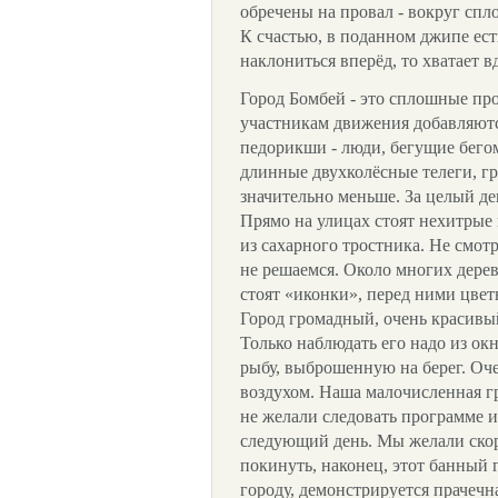
обречены на провал - вокруг спл
К счастью, в поданном джипе ест
наклониться вперёд, то хватает в
Город Бомбей - это сплошные пр
участникам движения добавляютс
педорикши - люди, бегущие бего
длинные двухколёсные телеги, гр
значительно меньше. За целый де
Прямо на улицах стоят нехитрые
из сахарного тростника. Не смот
не решаемся. Около многих дерев
стоят «иконки», перед ними цве
Город громадный, очень красивы
Только наблюдать его надо из ок
рыбу, выброшенную на берег. Оч
воздухом. Наша малочисленная г
не желали следовать программе и
следующий день. Мы желали скоре
покинуть, наконец, этот банный г
городу, демонстрируется прачечна