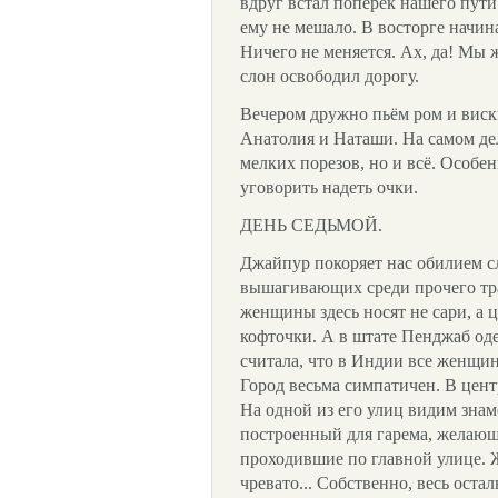
вдруг встал поперёк нашего пути 
ему не мешало. В восторге начин
Ничего не меняется. Ах, да! Мы 
слон освободил дорогу.
Вечером дружно пьём ром и виски
Анатолия и Наташи. На самом де
мелких порезов, но и всё. Особе
уговорить надеть очки.
ДЕНЬ СЕДЬМОЙ.
Джайпур покоряет нас обилием с
вышагивающих среди прочего тра
женщины здесь носят не сари, а 
кофточки. А в штате Пенджаб оде
считала, что в Индии все женщин
Город весьма симпатичен. В цент
На одной из его улиц видим зна
построенный для гарема, желающ
проходившие по главной улице. 
чревато... Собственно, весь оста