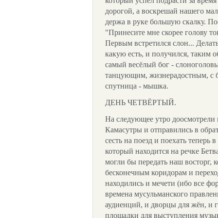
который успел подрасти за время 
дорогой, а воскрешай нашего мал
держа в руке большую скалку. П
"Принесите мне скорее голову то
Первым встретился слон... Делать
какую есть, и получился, таким
самый весёлый бог - слоноголовы
танцующим, жизнерадостным, с б
спутница - мышка.
ДЕНЬ ЧЕТВЁРТЫЙ.
На следующее утро доосмотрели
Камасутры и отправились в обра
сесть на поезд и поехать теперь 
который находится на речке Бетва
могли бы передать наш восторг, 
бесконечным коридорам и перехо
находились и мечети (ибо все ф
времена мусульманского правлен
аудиенций, и дворцы для жён, и 
площадки для выступления музы