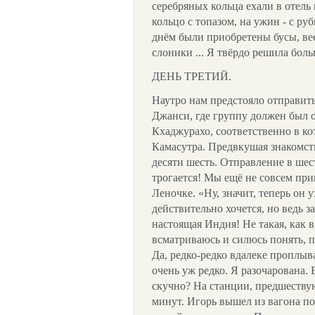
серебряных кольца ехали в отель
кольцо с топазом, на ужин - с ру
днём были приобретены бусы, ве
слоники ... Я твёрдо решила боль
ДЕНЬ ТРЕТИЙ.
Наутро нам предстояло отправить
Джанси, где группу должен был о
Кхаджурахо, соответственно в ко
Камасутра. Предвкушая знакомств
десяти шесть. Отправление в шес
трогается! Мы ещё не совсем при
Леночке. «Ну, значит, теперь он у
действительно хочется, но ведь 
настоящая Индия! Не такая, как 
всматриваюсь и силюсь понять, п
Да, редко-редко вдалеке проплыв
очень уж редко. Я разочарована. 
скучно? На станции, предшеству
минут. Игорь вышел из вагона п