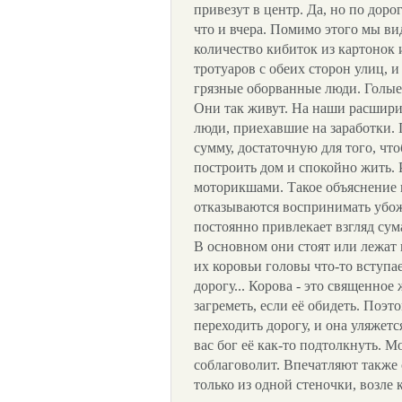
привезут в центр. Да, но по доро
что и вчера. Помимо этого мы ви
количество кибиток из картонок
тротуаров с обеих сторон улиц, и 
грязные оборванные люди. Голые 
Они так живут. На наши расширив
люди, приехавшие на заработки. 
сумму, достаточную для того, что
построить дом и спокойно жить. Р
моторикшами. Такое объяснение н
отказываются воспринимать убож
постоянно привлекает взгляд сум
В основном они стоят или лежат 
их коровьи головы что-то вступа
дорогу... Корова - это священно
загреметь, если её обидеть. Поэт
переходить дорогу, и она уляжетс
вас бог её как-то подтолкнуть. 
соблаговолит. Впечатляют также
только из одной стеночки, возле