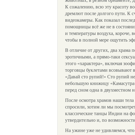
животных, в резном орнаменте, д
К сожалению, всю эту красоту во
дремлют после долгого пути. К с
видеокамеры. Как показал посл
помощницы всё же не в состоянии
и температуры воздуха, короче, в
чтобы в полной мере ощутить эф
В отличие от других, два храма 
эротичными, а прямо-таки сексуа
этого «характера», включая зооф
торговцы буклетами всовывают в 
«Давай сто рупий!» Сто рупий не
небольшую книжицу «Камасутра» 
перед сном одна в двухместном н
После осмотра храмов наши тела 
спросили, хотим ли мы посмотрет
классические танцы Индии на ф
утвердительно и, по возможности
На ужине уже не удивляемся, что