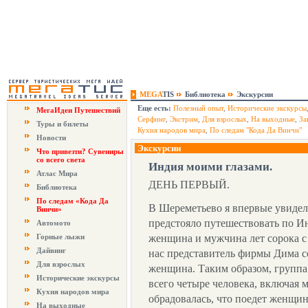
MEGA
TIS
Библиотека
Экскурсии
Еще есть:
Полезный опыт
,
Исторические экскурсы
МегаИдеи Путешествий
Серфинг
,
Экстрим
,
Для взрослых
,
На выходные
,
За
Туры и билеты
Кухня народов мира
,
По следам "Кода Да Винчи"
Новости
Экскурсии
Что привезти? Сувениры
со всего света
Индия моими глазами.
Атлас Мира
ДЕНЬ ПЕРВЫЙ.
Библиотека
По следам «Кода Да
В Шереметьево я впервые увидела
Винчи»
предстояло путешествовать по Ин
Автомото
Горные лыжи
женщина и мужчина лет сорока с
Дайвинг
нас представитель фирмы Дима с
Для взрослых
женщина. Таким образом, группа
Исторические экскурсы
всего четыре человека, включая м
Кухня народов мира
обрадовалась, что поедет женщин
На выходные