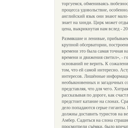
торгуемся, обмениваясь любезнос
процесса удовольствие, особенно
английский язык они знают мало
знает на хинди. Цирк может отды
цена, выкрикнутая нам вслед - 20
Размякшие и ленивые, прибываем
крупной обсерватории, построен
времени это была самая точная н
времени и движения светил», - го
оснований не верить. К сожалени
том, что ей самой интересно. Аст
интересов. Лишённые информаци
необыкновенных и загадочных с
представляя, что для чего. Хитра
рассказывая по дороге, как счаст
предстоит катание на слонах. Сра
дело попадаются серые гиганты.
должны доставить туристов на в
Амбер. Садиться на слона страшн
просмотрели съёмки, было впечат