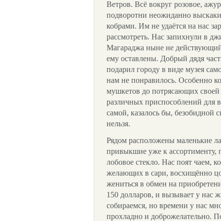
Ветров. Всё вокруг розовое, ажу
подворотни неожиданно выскакива
кобрами. Им не удаётся на нас зар
рассмотреть. Нас запихнули в дж
Магараджа ныне не действующий,
ему оставлены. Добрый дядя час
подарил городу в виде музея само
нам не понравилось. Особенно к
мушкетов до потрясающих своей
различных приспособлений для в
самой, казалось бы, безобидной 
нельзя.
Рядом расположены маленькие ла
привыкшие уже к ассортименту, п
лобовое стекло. Нас поят чаем, к
желающих в сари, восхищённо ц
жениться в обмен на приобретени
150 долларов, и вызывает у нас 
собираемся, но времени у нас мно
прохладно и доброжелательно. П