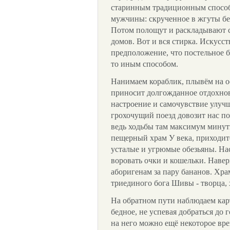
старинным традиционным способ
мужчины: скрученное в жгуты бел
Потом полощут и раскладывают 
домов. Вот и вся стирка. Искусс
предположение, что постельное б
то иным способом.
Нанимаем кораблик, плывём на о
приносит долгожданное отдохнове
настроение и самочувствие улуч
грохочущий поезд довозит нас по
ведь ходьбы там максимум минуты
пещерный храм У века, приходит
усталые и угрюмые обезьяны. Нас
воровать очки и кошельки. Наве
аборигенам за пару бананов. Хр
триединого бога Шивы - творца, 
На обратном пути наблюдаем карт
бедное, не успевая добраться до 
на него можно ещё некоторое вре