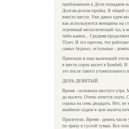
приближении к Дели попадаем на
Долгая-долгая пробка. В общей с
вместо шести. Уже давно едем мо
как используются женщины на стр
огромный металлический таз, в к
либо камни... Средняя продолж
55лет. И это притом, что работа
самых бедных, остальные - домох
Приехали в наш маленький отельч
в шесть сорок вылет в Бомбей. И 
это после такого утомительного п
ДЕНЬ ДЕВЯТЫЙ.
Время - половина шестого утра. М
до вылета. Очень хочется спать. 
сорока на семь двадцать. Нет, не
анабиозе сидим в зале вылета поч
Прилетели. Время - девять часов
по трапу в густой туман. Все по