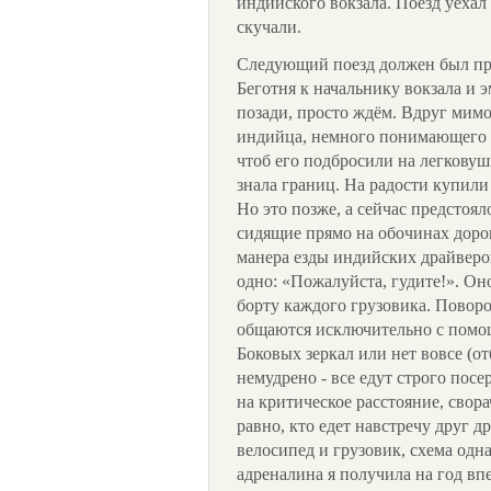
индийского вокзала. Поезд уехал
скучали.
Следующий поезд должен был при
Беготня к начальнику вокзала и
позади, просто ждём. Вдруг мимо
индийца, немного понимающего п
чтоб его подбросили на легковуш
знала границ. На радости купили
Но это позже, а сейчас предстоял
сидящие прямо на обочинах доро
манера езды индийских драйверов
одно: «Пожалуйста, гудите!». Оно
борту каждого грузовика. Поворо
общаются исключительно с помо
Боковых зеркал или нет вовсе (о
немудрено - все едут строго посе
на критическое расстояние, свор
равно, кто едет навстречу друг д
велосипед и грузовик, схема одна
адреналина я получила на год вп