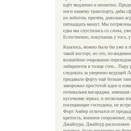
идёт медленно и неохотно. Пред
ноги нашему транспорту, дабы с
их хоботом, причём, довольно аг
пятнадцать минут. Мы потрясены
едва мы спустились со слона, уж
Естественно, покупаешь у того, 
Казалось, можно было бы уже и п
такой восторг, но это, по-видимо
волшебное очарование переходов,
лабиринтов в толще стен... Пару 
следовать за уверенно ведущей Л
придавало форту ещё больше таи
заворожил простотой идеи и изя
почивальня магараджи, имевшая 
кусочками зеркал, и несколько в
посещающие господина, не встреч
Форт Амбер отличался от предыд
крепость, военное сооружение, п
Джайпура. Джайпур расположен в
которых, было построено по форт