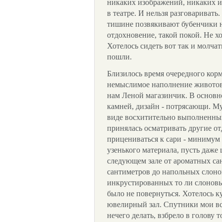
никаких изображений, никаких ик
в театре. И нельзя разговариват
тишине позвякивают бубенчики на
отдохновение, такой покой. Не хо
Хотелось сидеть вот так и молчат
пошли.
Близилось время очередного корм
немыслимое наполнение животов,
нам Леной магазинчик. В основн
камней, дизайн - потрясающи. Му
виде восхитительно выполненных к
принялась осматривать другие о
прицениваться к сари - минимум 
узенького материала, пусть даже 
следующем зале от ароматных са
сантиметров до напольных слонов
инкрустированных то ли слоновь
было не повернуться. Хотелось ку
ювелирный зал. Спутники мои всё
нечего делать, взбрело в голову 