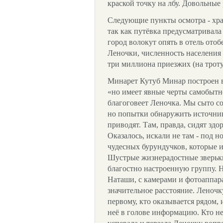
краской точку на лбу. Довольные
Следующие пункты осмотра - хра
так как путёвка предусматривала 
город волокут опять в отель ото
Леночки, численность населения
три миллиона приезжих (на троту
Минарет Кутуб Минар построен в
«но имеет явные черты самобытн
благоговеет Леночка. Мы сыто со
но попытки обнаружить источник 
приводят. Там, правда, сидят здо
Оказалось, искали не там - под н
чудесных бурундучков, которые и
Шустрые жизнерадостные зверьки
благостно настроенную группу. На
Наташи, с камерами и фотоаппара
значительное расстояние. Леночку
первому, кто оказывается рядом,
неё в голове информацию. Кто не