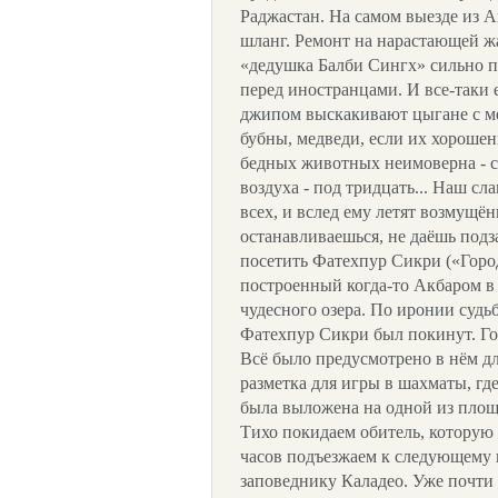
Раджастан. На самом выезде из А
шланг. Ремонт на нарастающей ж
«дедушка Балби Сингх» сильно п
перед иностранцами. И все-таки е
джипом выскакивают цыгане с ме
бубны, медведи, если их хорошен
бедных животных неимоверна - с
воздуха - под тридцать... Наш с
всех, и вслед ему летят возмущё
останавливаешься, не даёшь подз
посетить Фатехпур Сикри («Горо
построенный когда-то Акбаром в 
чудесного озера. По иронии судьб
Фатехпур Сикри был покинут. Гор
Всё было предусмотрено в нём дл
разметка для игры в шахматы, гд
была выложена на одной из площа
Тихо покидаем обитель, которую 
часов подъезжаем к следующему
заповеднику Каладео. Уже почти