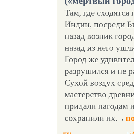
(«мертвый горо
Там, где сходятся 
Индии, посреди Б
назад возник горо
назад из него ушл
Город же удивите
разрушился и не р
Сухой воздух сре
мастерство древн
придали пагодам и
сохранили их.
п
назад
1
2