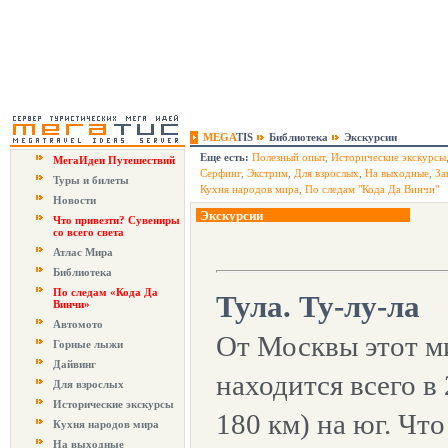
MEGA
TIS
Библиотека
Экскурсии
Еще есть:
Полезный опыт
,
Исторические экскурсы
МегаИдеи Путешествий
Серфинг
,
Экстрим
,
Для взрослых
,
На выходные
,
За
Туры и билеты
Кухня народов мира
,
По следам "Кода Да Винчи"
Новости
Экскурсии
Что привезти? Сувениры
со всего света
Атлас Мира
Библиотека
По следам «Кода Да
Тула. Ту-лу-ла
Винчи»
Автомото
От Москвы этот м
Горные лыжи
Дайвинг
находится всего в 
Для взрослых
Исторические экскурсы
180 км) на юг. Что
Кухня народов мира
На выходные