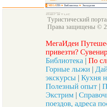
MEGA
TIS
Библиотека
Экскурсии
Туристический порт
Права защищены © 2
МегаИдеи Путеше
привезти? Сувенир
Библиотека
|
По сл
Горные лыжи
|
Да
экскурсы
|
Кухня н
Полезный опыт
|
П
Экстрим
|
Справоч
поездов, адреса по