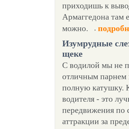
приходишь к вывод
Армаггедона там е
можно.
подробн
Изумрудные сле
щеке
С водилой мы не п
отличным парнем и
полную катушку. К
водителя - это лу
передвижения по ст
аттракции за пред