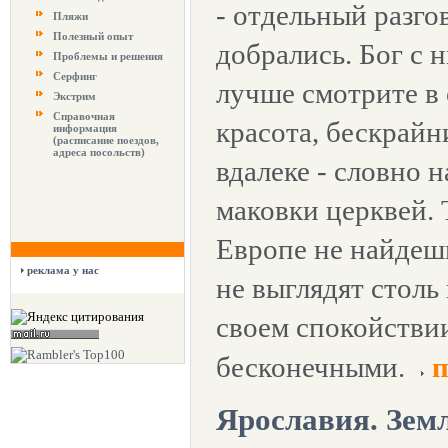
- отдельный разго
Пляжи
Полезный опыт
добрались. Бог с 
Проблемы и решения
Серфинг
лучше смотрите в 
Экстрим
Справочная
красота, бескрайн
информация
(расписание поездов,
адреса посольств)
вдалеке - словно 
маковки церквей. 
Европе не найдеш
реклама у нас
не выглядят столь
своем спокойствии
бесконечными.
п
Ярославия. Зем