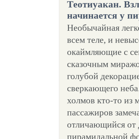
Теотиуакан. Вз
начинается у п
Необычайная легк
всем теле, и невы
окаймляющие с се
сказочным миражо
голубой декораци
сверкающего неба.
холмов кто-то из 
пассажиров замеча
отличающийся от 
пирамидальной фо